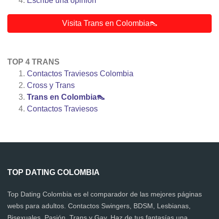
Escribe una opinión
Visita Trans en Colombia👠
TOP 4 TRANS
Contactos Traviesos Colombia
Cross y Trans
Trans en Colombia👠
Contactos Traviesos
TOP DATING COLOMBIA
Top Dating Colombia es el comparador de las mejores páginas
webs para adultos. Contactos Swingers, BDSM, Lesbianas,
Bisexuales, Pasión, Trans y Gay. Haz de tus fantasías una