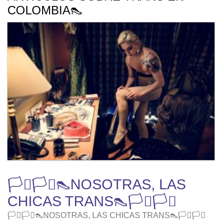
COLOMBIA👠
🏳️‍⚧️🏳️‍⚧️👠NOSOTRAS, LAS
CHICAS TRANS👠🏳️‍⚧️🏳️‍⚧️
🏳️‍⚧️🏳️‍⚧️👠NOSOTRAS, LAS CHICAS TRANS👠🏳️‍⚧️🏳️‍⚧️